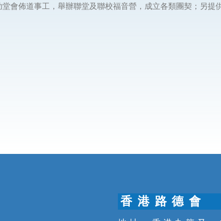
助堂會佈道事工，舉辦聯堂及聯校福音營，成立各類團契；另提
香 港 路 德 會