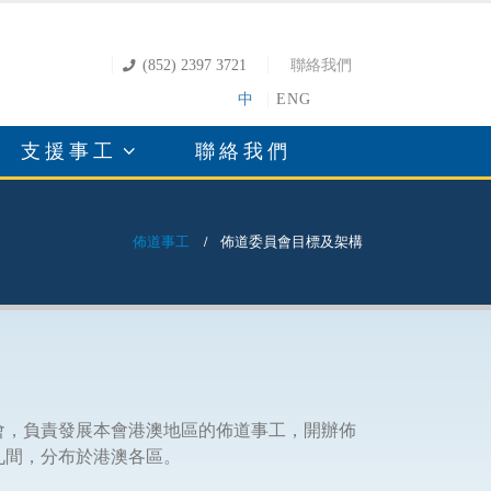
(852) 2397 3721
聯絡我們
中
ENG
支援事工
聯絡我們
佈道事工
佈道委員會目標及架構
會，負責發展本會港澳地區的佈道事工，開辦佈
九間，分布於港澳各區。