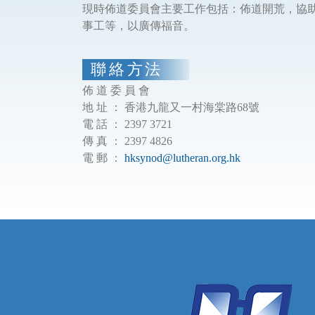
現時佈道委員會主要工作包括：佈道開荒，協
事工等，以廣傳福音。
聯 絡 方 法
佈 道 委 員 會
地 址 ： 香港九龍又一村海棠路68號
電 話 ： 2397 3721
傳 真 ： 2397 4826
電 郵 ：
hksynod@lutheran.org.hk