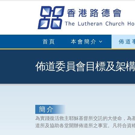
首頁
本會簡介
佈道
佈道委員會目標及架
簡 介
為實踐復活救主耶穌基督所交託的大使命，為
道所及協助各堂開辦佈道所之事宜。凡符合資