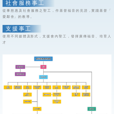
社 會 服 務 事 工
從 事 慈 惠 及 社 會 服 務 之 聖 工 ， 作 基 督 福 音 的 見 證 ，實 踐 基 督 「
愛 鄰 舍」 的 教 導 。
支 援 事 工
使 用 不 同 媒 體 及形 式 ， 支 援 會 內 聖 工 ， 發 揮 廣 傳 福 音 、 培 育 人
才