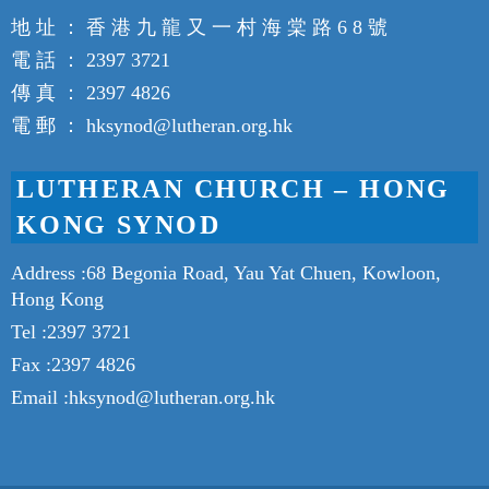
地 址 ： 香 港 九 龍 又 一 村 海 棠 路 6 8 號
電 話 ： 2397 3721
傳 真 ： 2397 4826
電 郵 ： hksynod@lutheran.org.hk
LUTHERAN CHURCH – HONG
KONG SYNOD
Address :68 Begonia Road, Yau Yat Chuen, Kowloon,
Hong Kong
Tel :2397 3721
Fax :2397 4826
Email :hksynod@lutheran.org.hk