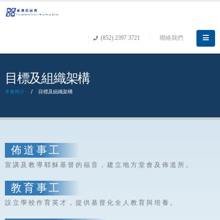
(852) 2397 3721
聯絡我們
目標及組織架構
本會簡介
目標及組織架構
佈 道 事 工
宣 講 及 教 導 耶 穌 基 督 的 福 音 ， 建 立 地 方 堂 會 及 佈 道 所 。
教 育 事 工
設 立 學 校 作 育 英 才 ， 提 供 基 督 化 全 人 教 育 與 培 養 。