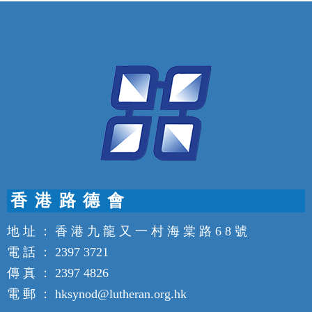
香 港 路 德 會
地 址 ： 香 港 九 龍 又 一 村 海 棠 路 6 8 號
電 話 ： 2397 3721
傳 真 ： 2397 4826
電 郵 ： hksynod@lutheran.org.hk