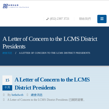
(852) 2397 3721
聯絡我們
A Letter of Concern to the LCMS District
Presidents
總會消息
A LETTER OF CONCERN TO THE LCMS DISTRICT PRESIDENTS
A Letter of Concern to the LCMS
15
District Presidents
十月
By
bethelweb
總會消息
A Letter of Concern to the LCMS District Presidents
已關閉迴響。