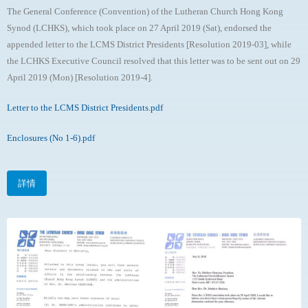
The General Conference (Convention) of the Lutheran Church Hong Kong
Synod (LCHKS), which took place on 27 April 2019 (Sat), endorsed the
appended letter to the LCMS District Presidents [Resolution 2019-03], while
the LCHKS Executive Council resolved that this letter was to be sent out on 29
April 2019 (Mon) [Resolution 2019-4].
Letter to the LCMS District Presidents.pdf
Enclosures (No 1-6).pdf
詳情