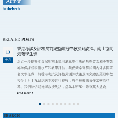
Author
bethelweb
RELATED
POSTS
總監羅冠中教授到訪深圳南山協同
美國路德會（Lutheran C
16
美國路德會（Lutheran C
十月
南山協同港籍學生班的教學質素和更有效
教士到中國宣教，在湖
教學評估，我們榮幸邀得於國內外多間著
作，並組成「中華福音
試及評核局測評技術及研究總監羅冠中教
國；就在他 們途經香
校進行視察，與全校教職員作出交流指
看見難民處處，生活貧
授到訪，必為本班師生帶來莫大益處。
召，毅然留在香港開展
國路德會香港分會」 （Luther
Kong Mission)。 詳情
read more
SEARCH