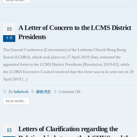
READ MORE...
A Letter of Concern to the LCMS District
15
Presidents
十月
The General Conference (Convention) of the Lutheran Church Hong Kong
Synod (LCHKS), which took place on 27 April 2019 (Sat), endorsed the
appended letter to the LCMS District Presidents [Resolution 2019-03], while
the LCHKS Executive Council resolved that this letter was to be sent out on 29
April 2019 [...]
By
bethelweb
總會消息
Comments Off
READ MORE...
Letters of Clarification regarding the
15