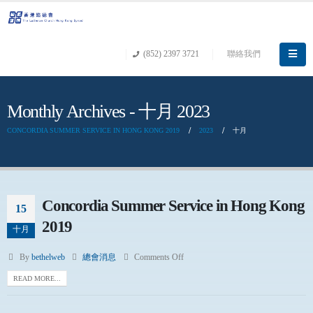
(852) 2397 3721
聯絡我們
Monthly Archives - 十月 2023
CONCORDIA SUMMER SERVICE IN HONG KONG 2019
2023
十月
Concordia Summer Service in Hong Kong
15
2019
十月
By
bethelweb
總會消息
Comments Off
READ MORE...