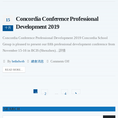
Concordia Conference Professional
15
Development 2019
十月
Concordia Conference Professional Development 2019 Concordia School
Group is pleased to present our fifth professional development conference from
November 15-16 in BCIS (Shenzhen)... 詳情
By
bethelweb
總會消息
Comments Off
READ MORE...
…
1
2
4
SEARCH