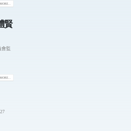
MORE...
禮賢
義會監
MORE...
 27