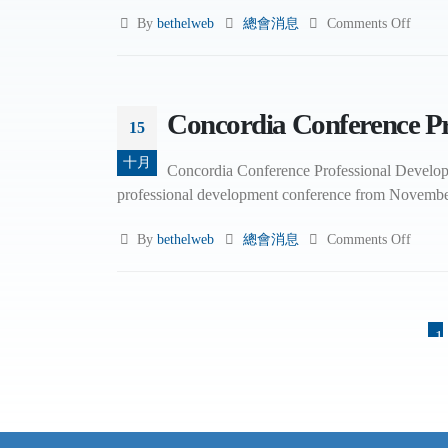
By
bethelweb
總會消息
Comments Off
Concordia Conference Pr
15
十月
Concordia Conference Professional Developm
professional development conference from Novemb
By
bethelweb
總會消息
Comments Off
1