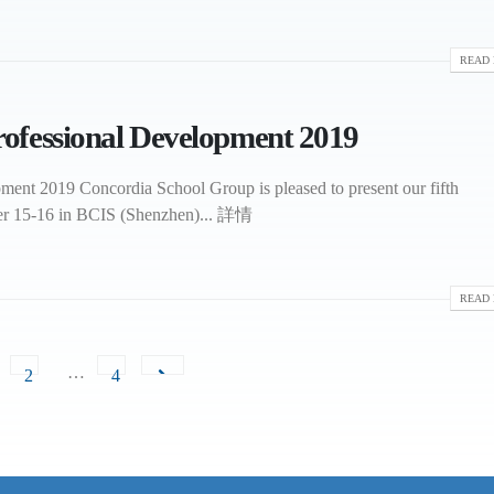
READ 
ofessional Development 2019
ent 2019 Concordia School Group is pleased to present our fifth
er 15-16 in BCIS (Shenzhen)... 詳情
READ 
…
2
4