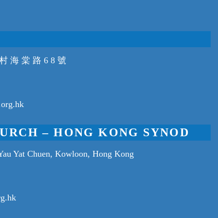
村 海 棠 路 6 8 號
org.hk
URCH – HONG KONG SYNOD
 Yau Yat Chuen, Kowloon, Hong Kong
rg.hk