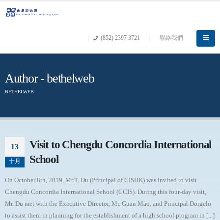
(852) 2397 3721
聯絡我們
Author - bethelweb
BETHELWEB
Visit to Chengdu Concordia International
13
School
十月
On October 8th, 2019, Mr.T. Du (Principal of CISHK) was invited to visit
Chengdu Concordia International School (CCIS). During this four-day visit,
Mr. Du met with the Executive Director, Mr. Guan Mao, and Principal Dorgelo
to assist them in planning for the establishment of a high school program in [...]