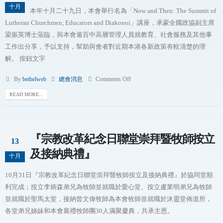
十月
本年十月二十九日，本會舉行名為「Now and Then: The Summit of
Lutheran Churchmen, Educators and Diakonoi」講座，承蒙全國政協副主席
梁振英博士蒞臨，與本會逾百中高層管理人員就教育、社會服務及其他事
工作出分享，予以支持，幫助與會者對近期本港各新政策有較清楚的理
解。 按鈕文字
By
bethelweb
總會消息
Comments Off
READ MORE...
『宗教改革紀念日聯堂崇拜暨牧師按立
13
及接納典禮』
十月
10月31日『宗教改革紀念日聯堂崇拜暨牧師按立及接納典禮』於協同堂順
利完成；按立李炳森弟兄為牧師並就職於愛心堂、按立盧業明弟兄為牧師
並就職於聖馬太堂，接納曾文偉牧師為本會牧師並就職於沐靈堂佈道所，
各堂弟兄姊妹和本會襄禮牧師團30人滿聚慶典，共承主恩。