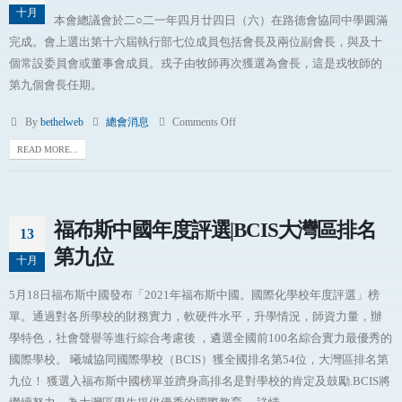
十月
本會總議會於二○二一年四月廿四日（六）在路德會協同中學圓滿
完成。會上選出第十六屆執行部七位成員包括會長及兩位副會長，與及十
個常設委員會或董事會成員。戎子由牧師再次獲選為會長，這是戎牧師的
第九個會長任期。
By
bethelweb
總會消息
Comments Off
READ MORE...
福布斯中國年度評選|BCIS大灣區排名
13
第九位
十月
5月18日福布斯中國發布「2021年福布斯中國。國際化學校年度評選」榜
單。通過對各所學校的財務實力，軟硬件水平，升學情況，師資力量，辦
學特色，社會聲譽等進行綜合考慮後 ，遴選全國前100名綜合實力最優秀的
國際學校。 曦城協同國際學校（BCIS）獲全國排名第54位，大灣區排名第
九位！ 獲選入福布斯中國榜單並躋身高排名是對學校的肯定及鼓勵.BCIS將