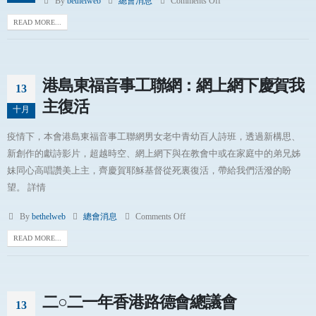
By
bethelweb
總會消息
Comments Off
READ MORE...
港島東福音事工聯網：網上網下慶賀我
13
主復活
十月
疫情下，本會港島東福音事工聯網男女老中青幼百人詩班，透過新構思、
新創作的獻詩影片，超越時空、網上網下與在教會中或在家庭中的弟兄姊
妹同心高唱讚美上主，齊慶賀耶穌基督從死裏復活，帶給我們活潑的盼
望。 詳情
By
bethelweb
總會消息
Comments Off
READ MORE...
二○二一年香港路德會總議會
13